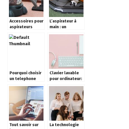
Accessoires pour
L’aspirateur à
aspirateurs
main : un
professionnels
accessoire
d’entretien
indispensable
Pourquoi choisir
Clavier lavable
un telephone
pour ordinateur:
reconditionne ?
Qu’est-ce que
c’est?
Tout savoir sur
La technologie