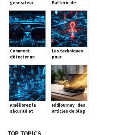
generateur
Batterie de
d’image par IA
Voiture 72A/h-
transforme la
680A – Avis &
creation visuelle
Test : Analyse
pour tous
complète de ses
performances et
sa durabilité
Comment
Les techniques
détecter un
pour
airtag dissimulé
géolocaliser un
dans votre
téléphone
véhicule
portable sans
connaître le nom
du propriétaire
Améliorez la
Midjourney : des
sécurité et
articles de blog
réduisez vos
SEO plus
coûts avec une
performants
API SMS fiable
grâce à
TOP TOPICS