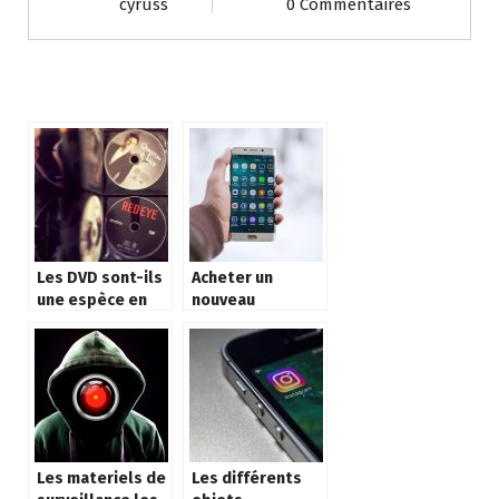
cyruss
0 Commentaires
l’intelligence
artificielle
visuelle
Les DVD sont-ils
Acheter un
une espèce en
nouveau
voie de
smartphone ou
disparition ?
reparer ?
Les materiels de
Les différents