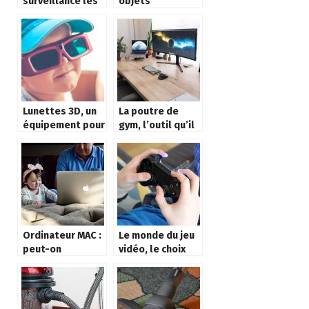
surveillance les
objets
plus utilises
connectés
pour securiser la
maison
Lunettes 3D, un
La poutre de
équipement pour
gym, l’outil qu’il
une meilleure
vous faut pour la
expérience au
maison
cinéma
Ordinateur MAC :
Le monde du jeu
peut-on
vidéo, le choix
contourner
est plus large
l’obsolescence
sur internet
programmée ?