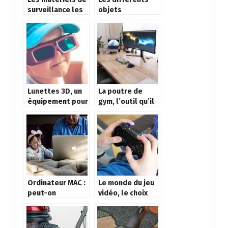
surveillance les
objets
plus utilises
connectés
pour securiser la
maison
Lunettes 3D, un
La poutre de
équipement pour
gym, l’outil qu’il
une meilleure
vous faut pour la
expérience au
maison
cinéma
Ordinateur MAC :
Le monde du jeu
peut-on
vidéo, le choix
contourner
est plus large
l’obsolescence
sur internet
programmée ?