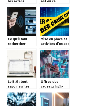
les ecrans
est en ce
interactifs
moment
tactiles
indispensable
Ce qu’il faut
Mise en place et
rechercher
activites d’un soc
lorsque vous
choisissez un
fournisseur
d’accès à
Internet
Le BIM : tout
Offrez des
savoir sur les
cadeaux high-
avantages
tech : offrir un
d’utiliser cette
smartphone
technologie en
tendance pour la
construction
fête des pères