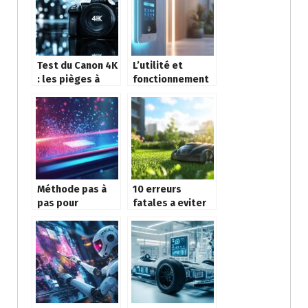
construction
fête des pères
Test du Canon 4K
L’utilité et
: les pièges à
fonctionnement
éviter pour
d’un interphone :
réussir vos
Comment
premières
sécuriser
photos
efficacement
votre entrée
Méthode pas à
10 erreurs
pas pour
fatales a eviter
effectuer un
pour choisir un
Factory Reset ou
robot tondeuse
Wipe data sur
a prix bas
votre appareil
Android