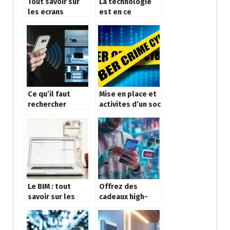
Tout savoir sur
La technologie
les ecrans
est en ce
interactifs
moment
tactiles
indispensable
Ce qu’il faut
Mise en place et
rechercher
activites d’un soc
lorsque vous
choisissez un
fournisseur
d’accès à
Internet
Le BIM : tout
Offrez des
savoir sur les
cadeaux high-
avantages
tech : offrir un
d’utiliser cette
smartphone
technologie en
tendance pour la