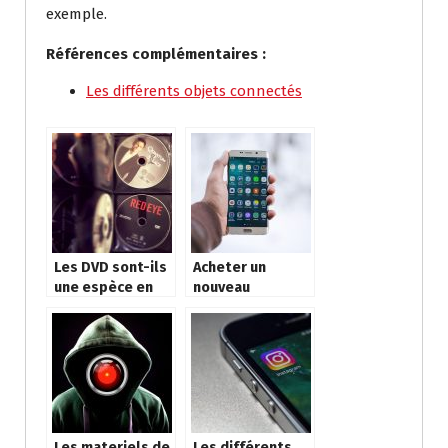
exemple.
Références complémentaires :
Les différents objets connectés
Les DVD sont-ils
Acheter un
une espèce en
nouveau
voie de
smartphone ou
disparition ?
reparer ?
Les materiels de
Les différents