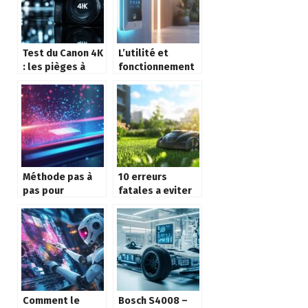
Test du Canon 4K
L’utilité et
: les pièges à
fonctionnement
éviter pour
d’un interphone :
réussir vos
Comment
premières
sécuriser
photos
efficacement
votre entrée
Méthode pas à
10 erreurs
pas pour
fatales a eviter
effectuer un
pour choisir un
Factory Reset ou
robot tondeuse
Wipe data sur
a prix bas
votre appareil
Android
Comment le
Bosch S4008 –