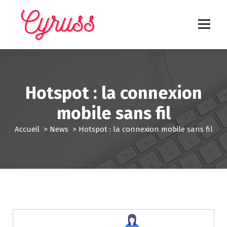
A
l
l
e
Les nouvelles technologies expliquées
r
a
u
c
Hotspot : la connexion
o
n
mobile sans fil
t
e
Accueil
>
News
>
Hotspot : la connexion mobile sans fil
n
u