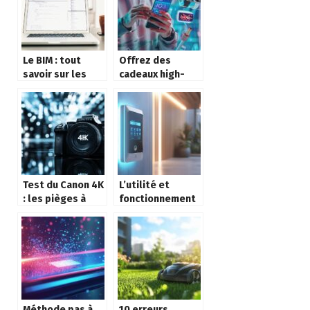
d’accès à
Internet
Le BIM : tout
Offrez des
savoir sur les
cadeaux high-
avantages
tech : offrir un
d’utiliser cette
smartphone
technologie en
tendance pour la
construction
fête des pères
Test du Canon 4K
L’utilité et
: les pièges à
fonctionnement
éviter pour
d’un interphone :
réussir vos
Comment
premières
sécuriser
photos
efficacement
votre entrée
Méthode pas à
10 erreurs