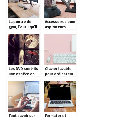
La poutre de
Accessoires pour
gym, l’outil qu’il
aspirateurs
vous faut pour la
professionnels
maison
Les DVD sont-ils
Clavier lavable
une espèce en
pour ordinateur:
voie de
Qu’est-ce que
disparition ?
c’est?
Tout savoir sur
Formater et