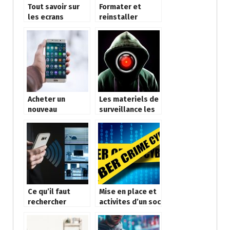
Tout savoir sur
Formater et
les ecrans
reinstaller
interactifs
Windows :
tactiles
comment y
proceder ?
Acheter un
Les materiels de
nouveau
surveillance les
smartphone ou
plus utilises
reparer ?
pour securiser la
maison
Ce qu’il faut
Mise en place et
rechercher
activites d’un soc
lorsque vous
choisissez un