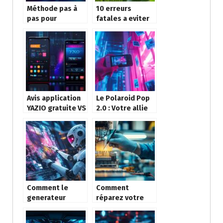
Méthode pas à
10 erreurs
pas pour
fatales a eviter
effectuer un
pour choisir un
Factory Reset ou
robot tondeuse
Wipe data sur
a prix bas
votre appareil
Android
Avis application
Le Polaroid Pop
YAZIO gratuite VS
2.0 : Votre allie
pro : decouvrez
connecte pour
ce qui change
des photos
vraiment entre
sociales
les versions
Comment le
Comment
generateur
réparez votre
d’image par IA
télérupteur en
transforme la
panne en