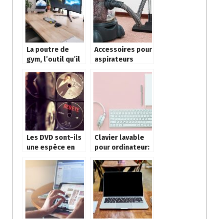
cinéma
La poutre de
Accessoires pour
gym, l’outil qu’il
aspirateurs
vous faut pour la
professionnels
maison
Les DVD sont-ils
Clavier lavable
une espèce en
pour ordinateur:
voie de
Qu’est-ce que
disparition ?
c’est?