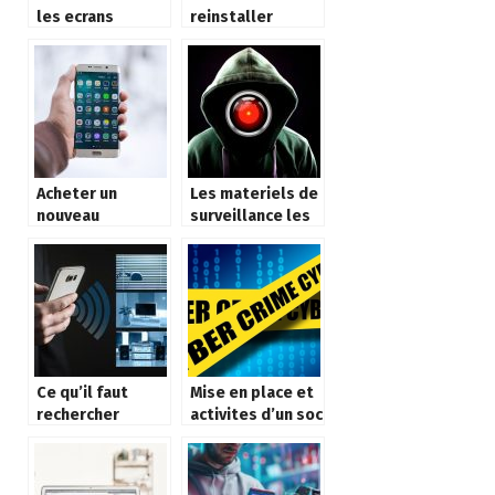
les ecrans
reinstaller
interactifs
Windows :
tactiles
comment y
proceder ?
Acheter un
Les materiels de
nouveau
surveillance les
smartphone ou
plus utilises
reparer ?
pour securiser la
maison
Ce qu’il faut
Mise en place et
rechercher
activites d’un soc
lorsque vous
choisissez un
fournisseur