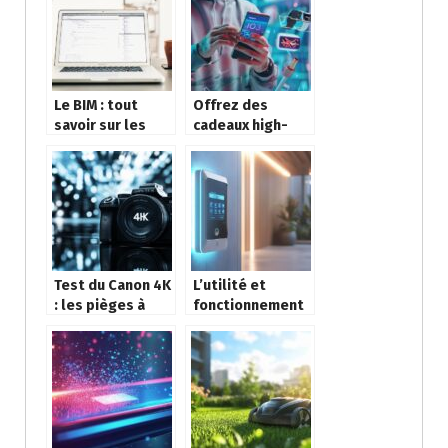
fournisseur
d’accès à
Internet
Le BIM : tout
Offrez des
savoir sur les
cadeaux high-
avantages
tech : offrir un
d’utiliser cette
smartphone
technologie en
tendance pour la
construction
fête des pères
Test du Canon 4K
L’utilité et
: les pièges à
fonctionnement
éviter pour
d’un interphone :
réussir vos
Comment
premières
sécuriser
photos
efficacement
votre entrée