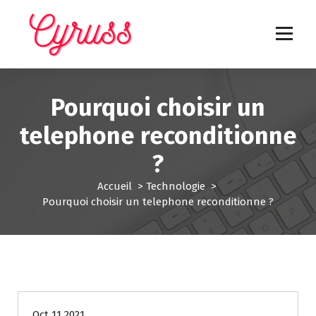
A
l
l
e
Les nouvelles technologies expliquées
r
a
Pourquoi choisir un
u
c
telephone reconditionne
o
n
?
t
e
Accueil
>
Technologie
>
n
Pourquoi choisir un telephone reconditionne ?
u
Technologie
Oct 11 2021